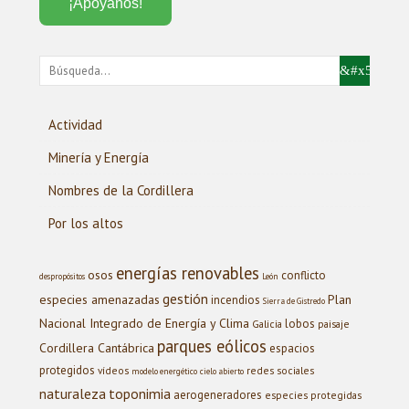
¡Apóyanos!
Actividad
Minería y Energía
Nombres de la Cordillera
Por los altos
energías renovables
osos
conflicto
despropósitos
León
gestión
especies amenazadas
Plan
incendios
Sierra de Gistredo
Nacional Integrado de Energía y Clima
lobos
Galicia
paisaje
parques eólicos
Cordillera Cantábrica
espacios
protegidos
vídeos
redes sociales
modelo energético
cielo abierto
naturaleza
toponimia
aerogeneradores
especies protegidas