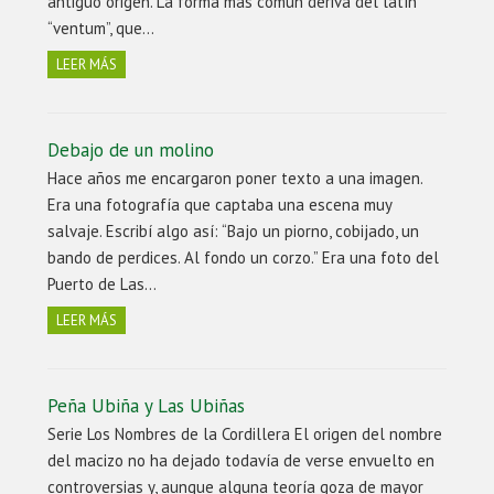
antiguo origen. La forma más común deriva del latín
“ventum”, que…
LEER MÁS
Debajo de un molino
Hace años me encargaron poner texto a una imagen.
Era una fotografía que captaba una escena muy
salvaje. Escribí algo así: “Bajo un piorno, cobijado, un
bando de perdices. Al fondo un corzo.” Era una foto del
Puerto de Las…
LEER MÁS
Peña Ubiña y Las Ubiñas
Serie Los Nombres de la Cordillera El origen del nombre
del macizo no ha dejado todavía de verse envuelto en
controversias y, aunque alguna teoría goza de mayor